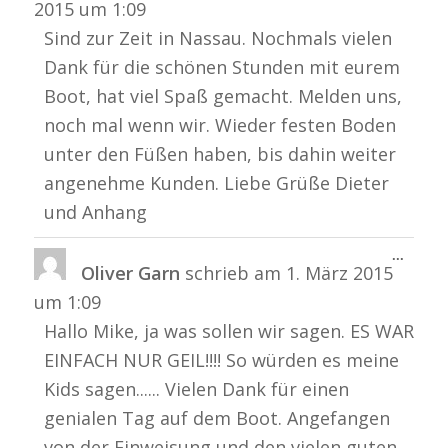
2015
um
1:09
Sind zur Zeit in Nassau. Nochmals vielen
Dank für die schönen Stunden mit eurem
Boot, hat viel Spaß gemacht. Melden uns,
noch mal wenn wir. Wieder festen Boden
unter den Füßen haben, bis dahin weiter
angenehme Kunden. Liebe Grüße Dieter
und Anhang
Diese
...
Oliver Garn
schrieb am
1. März 2015
Metabo
ein-/a
um
1:09
Hallo Mike, ja was sollen wir sagen. ES WAR
EINFACH NUR GEIL!!!! So würden es meine
Kids sagen...... Vielen Dank für einen
genialen Tag auf dem Boot. Angefangen
von der Einweisung und den vielen guten