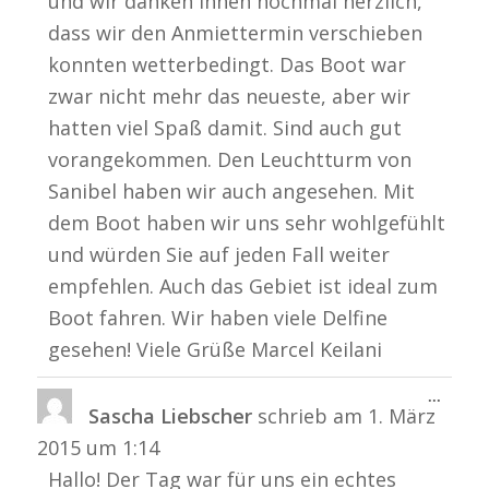
und wir danken Ihnen nochmal herzlich,
dass wir den Anmiettermin verschieben
konnten wetterbedingt. Das Boot war
zwar nicht mehr das neueste, aber wir
hatten viel Spaß damit. Sind auch gut
vorangekommen. Den Leuchtturm von
Sanibel haben wir auch angesehen. Mit
dem Boot haben wir uns sehr wohlgefühlt
und würden Sie auf jeden Fall weiter
empfehlen. Auch das Gebiet ist ideal zum
Boot fahren. Wir haben viele Delfine
gesehen! Viele Grüße Marcel Keilani
Diese
...
Sascha Liebscher
schrieb am
1. März
Metabo
ein-/a
2015
um
1:14
Hallo! Der Tag war für uns ein echtes