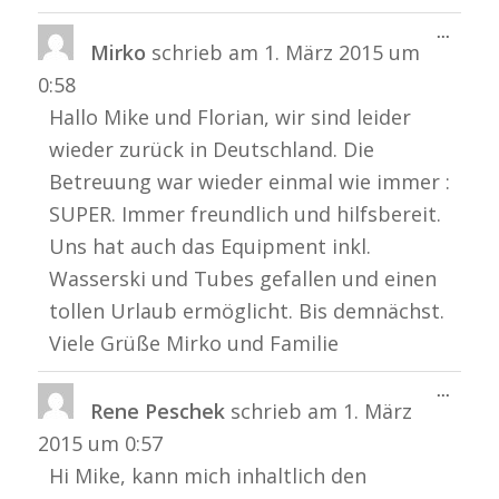
Diese
...
Mirko
schrieb am
1. März 2015
um
Metabo
ein-/a
0:58
Hallo Mike und Florian, wir sind leider
wieder zurück in Deutschland. Die
Betreuung war wieder einmal wie immer :
SUPER. Immer freundlich und hilfsbereit.
Uns hat auch das Equipment inkl.
Wasserski und Tubes gefallen und einen
tollen Urlaub ermöglicht. Bis demnächst.
Viele Grüße Mirko und Familie
Diese
...
Rene Peschek
schrieb am
1. März
Metabo
ein-/a
2015
um
0:57
Hi Mike, kann mich inhaltlich den