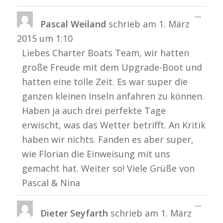
Diese
...
Pascal Weiland
schrieb am
1. März
Metabo
ein-/a
2015
um
1:10
Liebes Charter Boats Team, wir hatten
große Freude mit dem Upgrade-Boot und
hatten eine tolle Zeit. Es war super die
ganzen kleinen Inseln anfahren zu können.
Haben ja auch drei perfekte Tage
erwischt, was das Wetter betrifft. An Kritik
haben wir nichts. Fanden es aber super,
wie Florian die Einweisung mit uns
gemacht hat. Weiter so! Viele Grüße von
Pascal & Nina
Diese
...
Dieter Seyfarth
schrieb am
1. März
Metabo
ein-/a