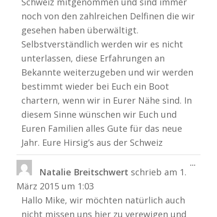
Schweiz mitgenommen und sind immer
noch von den zahlreichen Delfinen die wir
gesehen haben überwältigt.
Selbstverständlich werden wir es nicht
unterlassen, diese Erfahrungen an
Bekannte weiterzugeben und wir werden
bestimmt wieder bei Euch ein Boot
chartern, wenn wir in Eurer Nähe sind. In
diesem Sinne wünschen wir Euch und
Euren Familien alles Gute für das neue
Jahr. Eure Hirsig’s aus der Schweiz
Diese
...
Natalie Breitschwert
schrieb am
1.
Metabo
ein-/a
März 2015
um
1:03
Hallo Mike, wir möchten natürlich auch
nicht missen uns hier zu verewigen und