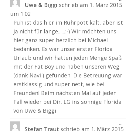
Uwe & Biggi
schrieb am
1. März 2015
Metabo
ein-/a
um
1:02
Puh ist das hier im Ruhrpott kalt, aber ist
ja nicht für lange......:-) Wir möchten uns
hier ganz super herzlich bei Michael
bedanken. Es war unser erster Florida
Urlaub und wir hatten jeden Menge Spaß
mit der Fat Boy und haben unseren Weg
(dank Navi ) gefunden. Die Betreuung war
erstklassig und super nett, wie bei
Freunden! Beim nächsten Mal auf jeden
Fall wieder bei Dir. LG ins sonnige Florida
von Uwe & Biggi
Diese
...
Stefan Traut
schrieb am
1. März 2015
Metabo
ein-/a