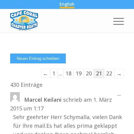
English
Navigation
←
1
...
18
19
20
21
22
→
der
430 Einträge
Gästebuchliste
Diese
...
Marcel Keilani
schrieb am
1. März
Metabo
ein-/a
2015
um
1:17
Sehr geehrter Herr Schymalla, vielen Dank
für Ihre mail.Es hat alles prima geklappt