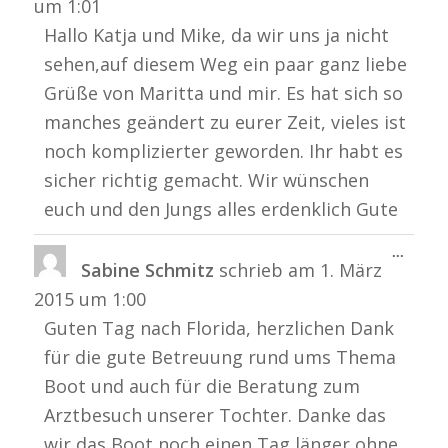
um
1:01
Hallo Katja und Mike, da wir uns ja nicht
sehen,auf diesem Weg ein paar ganz liebe
Grüße von Maritta und mir. Es hat sich so
manches geändert zu eurer Zeit, vieles ist
noch komplizierter geworden. Ihr habt es
sicher richtig gemacht. Wir wünschen
euch und den Jungs alles erdenklich Gute
Diese
...
Sabine Schmitz
schrieb am
1. März
Metabo
ein-/a
2015
um
1:00
Guten Tag nach Florida, herzlichen Dank
für die gute Betreuung rund ums Thema
Boot und auch für die Beratung zum
Arztbesuch unserer Tochter. Danke das
wir das Boot noch einen Tag länger ohne