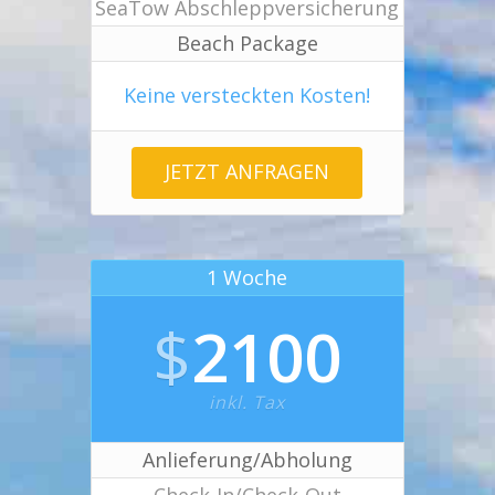
SeaTow Abschleppversicherung
Beach Package
Keine versteckten Kosten!
JETZT ANFRAGEN
1 Woche
$
2100
inkl. Tax
Anlieferung/Abholung
Check-In/Check-Out