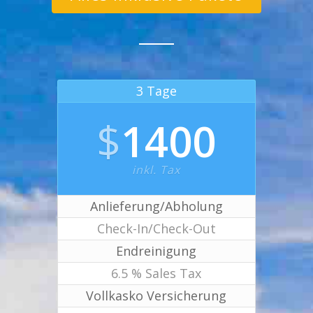
3 Tage
$
1400
inkl. Tax
Anlieferung/Abholung
Check-In/Check-Out
Endreinigung
6.5 % Sales Tax
Vollkasko Versicherung