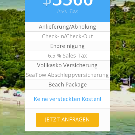
inkl. Tax
Anlieferung/Abholung
Check-In/Check-Out
Endreinigung
6.5 % Sales Tax
Vollkasko Versicherung
SeaTow Abschleppversicherung
Beach Package
Keine versteckten Kosten!
JETZT ANFRAGEN