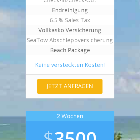
Endreinigung
6.5 % Sales Tax
Vollkasko Versicherung
SeaTow Abschleppversicherung
Beach Package
Keine versteckten Kosten!
JETZT ANFRAGEN
2 Wochen
$
3500