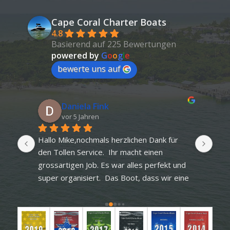
Cape Coral Charter Boats
4.8
Basierend auf 225 Bewertungen
powered by
G
o
o
g
l
e
bewerte uns auf
Daniela Fink
vor 5 Jahren
Hallo Mike,nochmals herzlichen Dank für 
Boo
 
den Tollen Service.  Ihr macht einen 
abso
00% 
grossartigen Job. Es war alles perfekt und 
sch
super organisiert.  Das Boot, dass wir eine 
Woche gemietet hatten , war sehr 
gepflegt und gut gewartet. Der Service 1 
A. Gerne wieder. Wir freuen uns aufs 
2022Liebe Grüsse Daniela und Toni